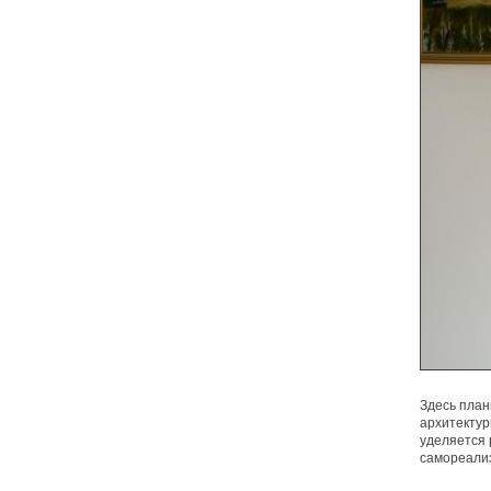
Здесь план
архитектур
уделяется 
самореали