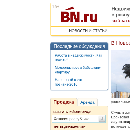
Недвиж
в респ
выбрать
НОВОСТИ И СТАТЬИ
В Ново
Последние обсуждения
Работа в недвижимости. Как
начать?
Модернизируем бабушкину
квартиру
Налоговый вычет:
позитив-2016
Продажа
Аренда
уникальны
ВЫБРАТЬ РАЙОН/ГОРОД:
Скульптурн
Бронзовая 
Хакасия республика
лаунж-кв
включает у
ТИП НЕДВИЖИМОСТИ: