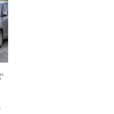
ЖКХ
й
т