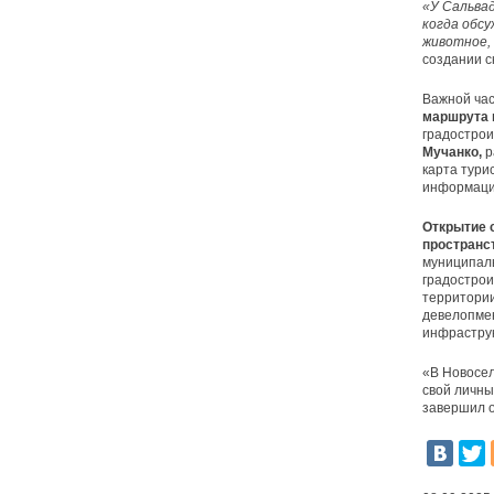
«У Сальва
когда обсу
животное,
создании с
Важной ча
маршрута 
градострои
Мучанко,
р
карта тури
информацие
Открытие 
пространс
муниципаль
градострои
территори
девелопме
инфраструк
«В Новосел
свой личны
завершил 