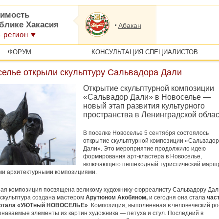
имость
ублике Хакасия
Абакан
 регион
ФОРУМ
КОНСУЛЬТАЦИЯ СПЕЦИАЛИСТОВ
селье открыли скульптуру Сальвадора Дали
Открытие скульптурной композиции
«Сальвадор Дали» в Новоселье —
новый этап развития культурного
пространства в Ленинградской обла
В поселке Новоселье 5 сентября состоялось
открытие скульптурной композиции «Сальвадор
Дали». Это мероприятие продолжило идею
формирования арт-кластера в Новоселье,
включающего пешеходный туристический маршр
ми архитектурными композициями.
ая композиция посвящена великому художнику-сюрреалисту Сальвадору Дал
скульптура создана мастером
Арутюном Акобяном,
и сегодня она стала
час
артала «УЮТный НОВОСЕЛЬЕ»
. Композиция, выполненная в человеческий ро
знаваемые элементы из картин художника — петуха и стул. Последний в