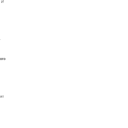
 И
-
ого
сят