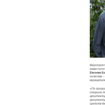
Мероприят
заместител
Евгения Б
политики –
муниципаль
«По прогр
открыли б
архитекту
архитекту
средств б