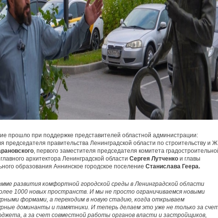
ие прошло при поддержке представителей областной администрации:
я председателя правительства Ленинградской области по строительству и 
арановского
, первого заместителя председателя комитета градостроительно
 главного архитектора Ленинградской области
Сергея Лутченко
и главы
ного образования Аннинское городское поселение
Станислава Геера.
амме развития комфортной городской среды в Ленинградской области
олее 1000 новых пространств. И мы не просто ограничиваемся новыми
рными формами, а переходим в новую стадию, когда открываем
рные доминанты и памятники. И теперь делаем это уже не только за сче
юджета, а за счет совместной работы органов власти и застройщиков,