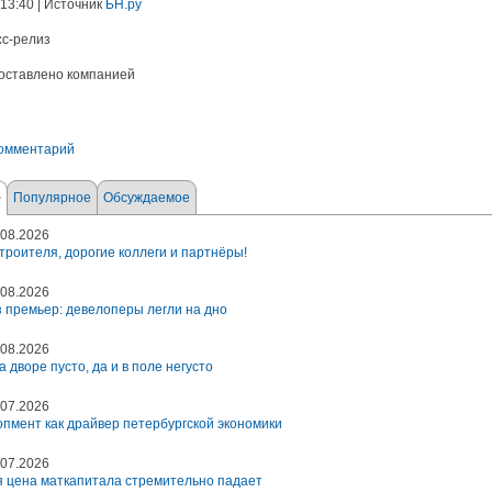
 13:40 | Источник
БН.ру
сс-релиз
оставлено компанией
комментарий
е
Популярное
Обсуждаемое
08.2026
троителя, дорогие коллеги и партнёры!
08.2026
 премьер: девелоперы легли на дно
08.2026
а дворе пусто, да и в поле негусто
07.2026
пмент как драйвер петербургской экономики
07.2026
 цена маткапитала стремительно падает