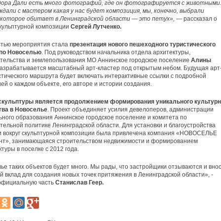
дора Дали есть много фотографий, где он фотографируется с животными.
ждали с мастером какая у нас будет композиция, мы, конечно, выбрали
 которое обитает в Ленинградской области — это петух»,
—
рассказал о
кульптурной композиции
Сергей Лутченко.
стью мероприятия стала
презентация нового пешеходного туристического
по Новоселью
. Под руководством начальника отдела архитектуры,
тельства и землепользования МО Аннинское городское поселение
Алины
азрабатывается масштабный арт-кластер под открытым небом. Будущая арт
стического маршрута будет включать интерактивные ссылки с подробной
й о каждом объекте, его авторе и истории создания.
скульптуры является продолжением формирования уникального культурн
тва в Новоселье
. Проект объединяет усилия девелоперов, администрации
ного образования Аннинское городское поселение и комитета по
тельной политике Ленинградской области. Для установки и благоустройства
и вокруг скульптурной композиции была привлечена компания «НОВОСЕЛЬЕ
нт», занимающаяся строительством недвижимости и формированием
туры в поселке с 2012 года.
ье таких объектов будет много. Мы рады, что застройщики отзываются и вно
й вклад для создания новых точек притяжения в Ленинградской области», -
официальную часть
Станислав Геер.