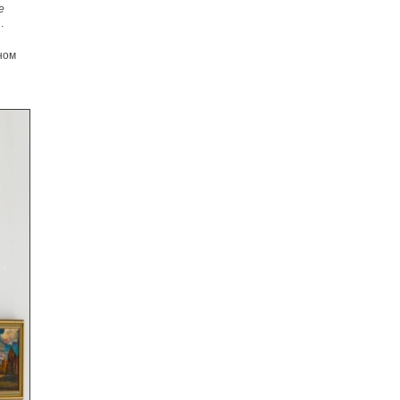
е
.
ном