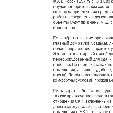
ФЗ. В России 157 тыс. ОКН, из
неудовлетворительном состоян
механизм привлечения средств
работ по сохранению домов-пам
объекты будут признаны МКД, 
инвесторов.
Если обратиться к истории, чащ
главный дом жилой усадьбы, л
целое направление в архитекту
Это многоквартирный жилой до
переоборудованный для сдачи 
прибыли. На первых этажах мо
помещения, а выше – удобное, 
время). Логично использовать 
комфортных условий проживания
Риска утраты объекта культурно
так как привлечение средств г
отношении ОКН, включенных в 
деньги смогут только застройщ
помещения в МКД – в случае ег