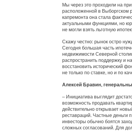
Мы через это проходили на при
расположенной в Выборгском р
капремонта она стала фактиче
актуальными функциями, но юр
не могли взять льготную ипотек
Скажу честно: рынок остро нуж
Сегодня б
о
льшая часть ипотеч
недвижимости Северной столиц
распространить поддержку и на
восстановить исторический фо
не только по ставке, но и по ка
Алексей Бравин, генеральный
– Инициатива выглядит достато
возможность продавать кварти
действительно открывает нов
реставраций. Частные деньги пр
инвесторы обычно боятся заход
сложных согласований. Для д