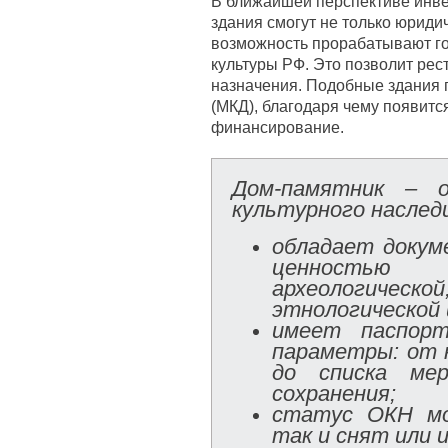
В ближайшей перспективе инве
здания смогут не только юриди
возможность прорабатывают г
культуры РФ. Это позволит ре
назначения. Подобные здания 
(МКД), благодаря чему появитс
финансирование.
Дом-памятник – о
культурного наслед
обладает докум
ценностью
археологиче
этнологической и
имеет паспорт
параметры: от 
до списка мер
сохранения;
статус ОКН мо
так и снят или 