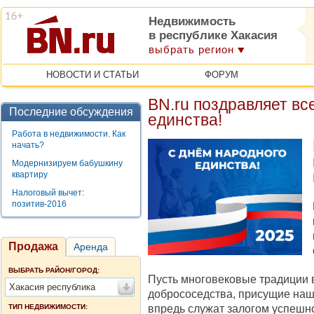
Недвижимость
в республике Хакасия
выбрать регион
НОВОСТИ И СТАТЬИ
ФОРУМ
BN.ru поздравляет вс
Последние обсуждения
единства!
Работа в недвижимости. Как
начать?
Модернизируем бабушкину
квартиру
Налоговый вычет:
позитив-2016
Продажа
Аренда
ВЫБРАТЬ РАЙОН/ГОРОД:
Пусть многовековые традиции 
Хакасия республика
добрососедства, присущие наш
впредь служат залогом успешн
ТИП НЕДВИЖИМОСТИ: