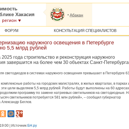
имость
ублике Хакасия
Абакан
 регион
ФОРУМ
КОНСУЛЬТАЦИЯ СПЕЦИАЛИСТОВ
ернизацию наружного освещения в Петербурге
но 5,5 млрд рублей
 2025 года строительство и реконструкция наружного
ия завершится на более чем 30 объектах Санкт-Петербурга
ля светодиодов в системах наружного освещения превышает в Петербурге 6
комплексные работы на городских магистралях, в жилых кварталах, в парках 
а эти цели выделяем 5,5 млрд рублей. Работы будут выполнены на 60 адресах
продолжим программу по замене натриевых светильников на светодиодные. Н
тысяч светильников потребуется 581 млн рублей», – сообщил губернатор
 Александр Беглов.
 19:00 | Источник
БН.ру