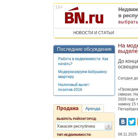
Недвиж
в респ
выбрать
НОВОСТИ И СТАТЬИ
На мод
Последние обсуждения
выделе
Работа в недвижимости. Как
До конца
начать?
освещен
Модернизируем бабушкину
квартиру
Сегодня до
Налоговый вычет:
«Проводим 
позитив-2016
скверах. Н
2026 году 
замену 15 
Продажа
Аренда
Петербурга
ВЫБРАТЬ РАЙОН/ГОРОД:
Хакасия республика
08.11.2025
ТИП НЕДВИЖИМОСТИ: