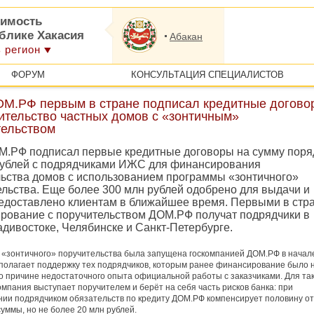
имость
ублике Хакасия
Абакан
 регион
ФОРУМ
КОНСУЛЬТАЦИЯ СПЕЦИАЛИСТОВ
ОМ.РФ первым в стране подписал кредитные догово
ительство частных домов с «зонтичным»
тельством
М.РФ подписал первые кредитные договоры на сумму поря
рублей с подрядчиками ИЖС для финансирования
льства домов с использованием программы «зонтичного»
ельства. Еще более 300 млн рублей одобрено для выдачи и
редоставлено клиентам в ближайшее время. Первыми в стр
рование с поручительством ДОМ.РФ получат подрядчики в
дивостоке, Челябинске и Санкт-Петербурге.
«зонтичного» поручительства была запущена госкомпанией ДОМ.РФ в начал
полагает поддержку тех подрядчиков, которым ранее финансирование было 
о причине недостаточного опыта официальной работы с заказчиками. Для та
омпания выступает поручителем и берёт на себя часть рисков банка: при
ии подрядчиком обязательств по кредиту ДОМ.РФ компенсирует половину от
уммы, но не более 20 млн рублей.