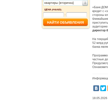
квартиры (вторичка)
«Банк ДОМ.
ЦЕНА
:
(РУБЛЕЙ)
кредит с «
-
стороны кл
ближайшие 
приступить
аудиторию 
директор 
На текущи
52 млрд ру
банка явля
Программой
частные до
Предусмотр
Ознакомить
Информаци
18.05.2026