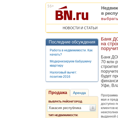
Недвиж
в респ
выбрать
НОВОСТИ И СТАТЬИ
Банк Д
Последние обсуждения
на стро
поручи
Работа в недвижимости. Как
начать?
Банк ДО
Модернизируем бабушкину
70 млн 
квартиру
строите
поручит
Налоговый вычет:
будет п
позитив-2016
финанси
Уфе, Вла
Продажа
Аренда
Программа 
мая и пред
ВЫБРАТЬ РАЙОН/ГОРОД:
доступно п
Хакасия республика
клиентов к
неисполнен
ТИП НЕДВИЖИМОСТИ:
выданной с