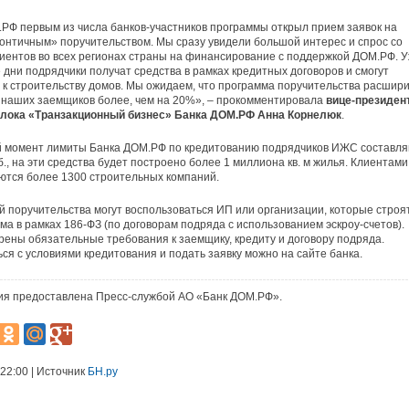
РФ первым из числа банков-участников программы открыл прием заявок на
зонтичным» поручительством. Мы сразу увидели большой интерес и спрос со
иентов во всех регионах страны на финансирование с поддержкой ДОМ.РФ. У
дни подрядчики получат средства в рамках кредитных договоров и смогут
 к строительству домов. Мы ожидаем, что программа поручительства расшир
наших заемщиков более, чем на 20%», – прокомментировала
вице-президент
блока «Транзакционный бизнес» Банка ДОМ.РФ Анна Корнелюк
.
й момент лимиты Банка ДОМ.РФ по кредитованию подрядчиков ИЖС составл
б., на эти средства будет построено более 1 миллиона кв. м жилья. Клиентами
ются более 1300 строительных компаний.
 поручительства могут воспользоваться ИП или организации, которые строя
ма в рамках 186-ФЗ (по договорам подряда с использованием эскроу-счетов).
ены обязательные требования к заемщику, кредиту и договору подряда.
ся с условиями кредитования и подать заявку можно на сайте банка.
я предоставлена Пресс-службой АО «Банк ДОМ.РФ».
 22:00 | Источник
БН.ру