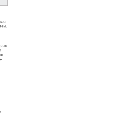
ков
тем,
орые
и
нс –
о-
о