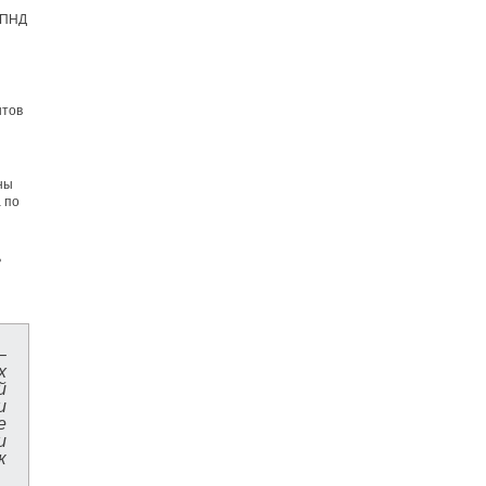
 ПНД
нтов
ны
 по
ь
–
х
й
и
е
и
к