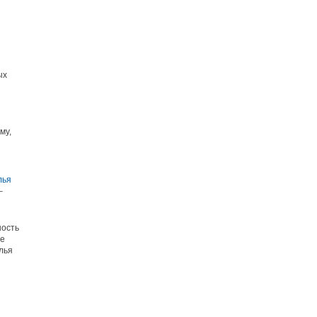
ых
му,
лья
–
ность
ее
лья