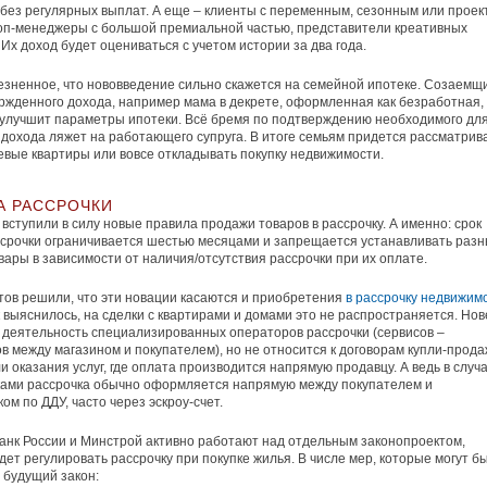
без регулярных выплат. А еще – клиенты с переменным, сезонным или прое
оп-менеджеры с большой премиальной частью, представители креативных
 Их доход будет оцениваться с учетом истории за два года.
зненное, что нововведение сильно скажется на семейной ипотеке. Созаемщ
ржденного дохода, например мама в декрете, оформленная как безработная,
улучшит параметры ипотеки. Всё бремя по подтверждению необходимого дл
дохода ляжет на работающего супруга. В итоге семьям придется рассматрив
вые квартиры или вовсе откладывать покупку недвижимости.
А РАССРОЧКИ
 вступили в силу новые правила продажи товаров в рассрочку. А именно: срок
срочки ограничивается шестью месяцами и запрещается устанавливать раз
вары в зависимости от наличия/отсутствия рассрочки при их оплате.
тов решили, что эти новации касаются и приобретения
в рассрочку недвижим
к выяснилось, на сделки с квартирами и домами это не распространяется. Но
 деятельность специализированных операторов рассрочки (сервисов –
в между магазином и покупателем), но не относится к договорам купли-прода
и оказания услуг, где оплата производится напрямую продавцу. А ведь в случа
ками рассрочка обычно оформляется напрямую между покупателем и
ом по ДДУ, часто через эскроу-счет.
анк России и Минстрой активно работают над отдельным законопроектом,
дет регулировать рассрочку при покупке жилья. В числе мер, которые могут б
 будущий закон: