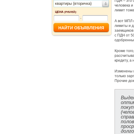
ПДН – это 
квартиры (вторичка)
человека и
лимит тоже
ЦЕНА
:
(РУБЛЕЙ)
-
А вот МПЛ 
лимиты и д
заемщиков 
с ПДН от 5
одобренных
Кроме того
рассчитыва
кредиту, а
Изменены и
только зар
Прочие дох
Выде
опти
поку
(чел
спра
поло
прос
долго