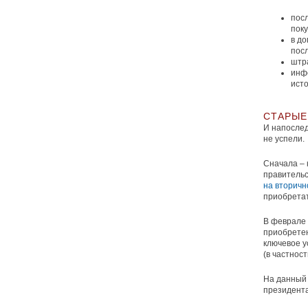
пос
поку
в до
пос
штр
инф
исто
СТАРЫЕ
И напослед
не успели.
Сначала – 
правительс
на вторичн
приобретат
В феврале 
приобретен
ключевое у
(в частност
На данный 
президента