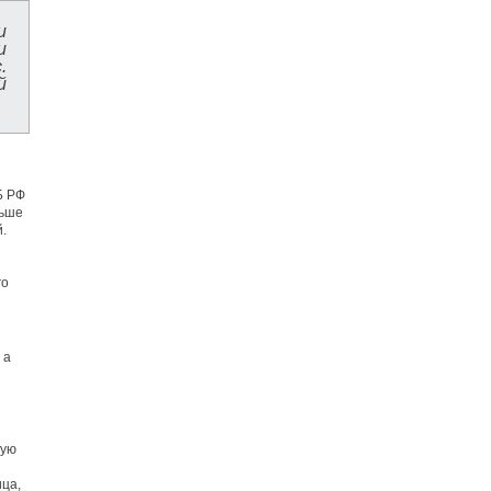
и
и
.
й
Б РФ
ньше
.
го
 а
ную
ца,