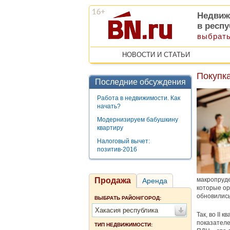
Недвиж
в респ
выбрать
НОВОСТИ И СТАТЬИ
Покупк
Последние обсуждения
Работа в недвижимости. Как
начать?
Модернизируем бабушкину
квартиру
Налоговый вычет:
позитив-2016
Продажа
макропруде
Аренда
которые ор
обновились
ВЫБРАТЬ РАЙОН/ГОРОД:
Хакасия республика
Так, во II
показателе
ТИП НЕДВИЖИМОСТИ: