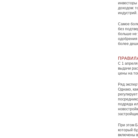
инвесторы 
доходом: т
индустрий.
Самое боле
без подтве
больше не 
одобрения 
более деше
ПРАВИЛ
С 1 апреля
выдачи рас
цены на то
Ряд экспер
Однако, ка
регулирует
посреднико
подряда ил
новострой
застройщик
При этом Б
который бу
включены в