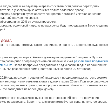
ле ввода дома в эксплуатацию право собственности должно переходить
пателю, а у застройщика останется только залоговое право;
говорах рассрочки будет обязателен график платежей и четкое описание
ледствий нарушения сроков;
афы ограничат 20% от суммы просрочки;
ормацию о долговой нагрузке по рассрочке будут передавать в Бюро кредитн
рий.
 ДОМА
ок – о новации, которую также планировали принять в апреле, но, судя по все
короткая предыстория. Ровно год назад по поручению Владимира Путина
тво расширило программу семейной ипотеки за счет
разрешения покупки жи
ом рынке
. Новая программа предполагает ряд условий, и одно из важнейших 
ь жилье разрешено в домах, построенных не более 20 лет назад.
2026 года президент решил пойти дальше и предложил рассмотреть возмож
ия многодетными семьями жилья в домах старше 20 лет. При этом следующ
словие сохраняется: речь идет о городах с низким объемом строительства жи
и, где возводится не более двух домов).
момент в открытых источниках нет подтверждений того, что поручение
 уже реализовано. Вероятно, для этого потребуется дополнительное время.