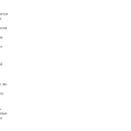
ается
е
если
ие
ет
ий
: во-
го
ь
илья.
ос