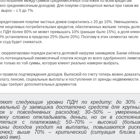
соотношение между суммой среднемесячных платежей по всем кредитам
 его среднемесячным доходом). Для покупки строящегося жилья при таком же
 вырос – с 5 до 7%.
кредитования покупки частных домов сократились с 20 до 10%. Уменьшились
ля нецелевых потребительских кредитов, обеспеченных жильем: теперь доля
с ПДН более 80% не может превышать 10% (раньше было 15%), а доля клие
0% установлена в пределах 25% (было 20%). Поэтому в этих сегментах число
 ссуд будет снижаться.
, скорректирован порядок расчета долговой нагрузки заемщиков. Банки обяза
ть потенциальный ежемесячный платеж исходя из всего одобренного лимита
 не только из той суммы, которую клиент реально намерен выбрать.
 правила подтверждения доходов. Выпиской по счету теперь можно доказат
плату, пенсию, социальные выплаты и поступления от аренды недвижимости.
оды требуют дополнительных документов.
ляют следующие уровни ПДН по кредиту: до 30% 
мальный (у заемщика достаточно средств для крупны
пок и повседневных расходов); 30–50% – умеренны
овеку сложно откладывать деньги, но он в состояни
вляться с платежами); 50–70% – высокий (больш
вины доходов уходит на выплаты, повышаются риск
рочек); выше 70% – критический (ситуация близка 
вой яме).