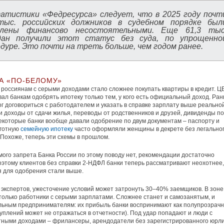
атистики «Федресурса» следует, что в 2025 году почт
тыс. российских должников в судебном порядке был
влены финансово несостоятельными. Еще 61,3 тыс
дан получили этот статус без суда, по упрощенно
дуре. Это почти на треть больше, чем годом ранее.
А «ПО-БЕЛОМУ»
 россиянам с серыми доходами стало сложнее покупать квартиры в кредит. Ц
ал банкам одобрять ипотеку только тем, у кого есть официальный доход. Ра
г договориться с работодателем и указать в справке зарплату выше реальной
и доходы от сдачи жилья, переводы от родственников и друзей, дивиденды по
екоторые банки вообще давали одобрение по двум документам – паспорту и
готную
семейную ипотеку
часто оформляли женщины в декрете без легально
 Похоже, теперь эти схемы в прошлом.
мого запрета Банка России по этому поводу нет, рекомендации достаточно
оэтому клиентов без справки 2-НДФЛ банки теперь рассматривают неохотнее,
 для одобрения стали выше.
экспертов, ужесточение условий может затронуть 30–40% заемщиков. В зоне
 только работники с серыми зарплатами. Сложнее станет и самозанятым, и
льным предпринимателям: их прибыль банки воспринимают как полупрозрач
туплений может не отражаться в отчетности). Под удар попадают и люди с
ными доходами – фрилансеры, арендодатели без зарегистрированного юрли