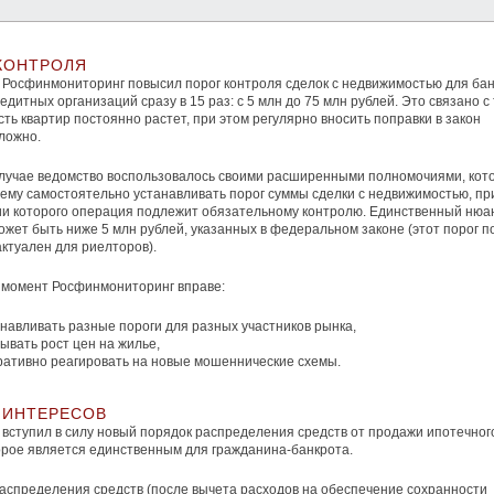
КОНТРОЛЯ
 Росфинмониторинг повысил порог контроля сделок с недвижимостью для бан
едитных организаций сразу в 15 раз: с 5 млн до 75 млн рублей. Это связано с 
сть квартир постоянно растет, при этом регулярно вносить поправки в закон
ложно.
лучае ведомство воспользовалось своими расширенными полномочиями, кот
ему самостоятельно устанавливать порог суммы сделки с недвижимостью, пр
 которого операция подлежит обязательному контролю. Единственный нюа
ожет быть ниже 5 млн рублей, указанных в федеральном законе (этот порог п
ктуален для риелторов).
 момент Росфинмониторинг вправе:
навливать разные пороги для разных участников рынка,
ывать рост цен на жилье,
ративно реагировать на новые мошеннические схемы.
 ИНТЕРЕСОВ
 вступил в силу новый порядок распределения средств от продажи ипотечног
орое является единственным для гражданина-банкрота.
аспределения средств (после вычета расходов на обеспечение сохранности