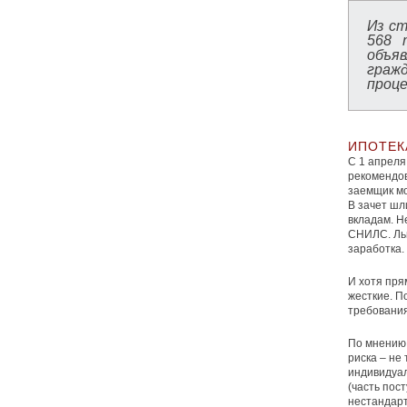
Из ст
568 
объя
граж
проце
ИПОТЕК
С 1 апреля
рекомендов
заемщик мо
В зачет шл
вкладам. Н
СНИЛС. Ль
заработка.
И хотя пря
жесткие. П
требования
По мнению 
риска – не
индивидуа
(часть пос
нестандарт