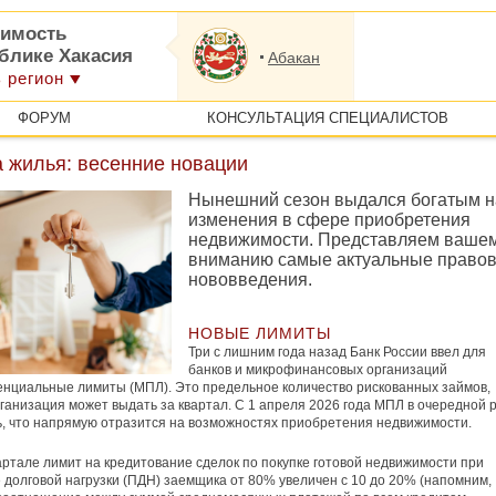
имость
ублике Хакасия
Абакан
 регион
ФОРУМ
КОНСУЛЬТАЦИЯ СПЕЦИАЛИСТОВ
а жилья: весенние новации
Нынешний сезон выдался богатым н
изменения в сфере приобретения
недвижимости. Представляем ваше
вниманию самые актуальные право
нововведения.
НОВЫЕ ЛИМИТЫ
Три с лишним года назад Банк России ввел для
банков и микрофинансовых организаций
нциальные лимиты (МПЛ). Это предельное количество рискованных займов,
ганизация может выдать за квартал. С 1 апреля 2026 года МПЛ в очередной 
, что напрямую отразится на возможностях приобретения недвижимости.
 квартале лимит на кредитование сделок по покупке готовой недвижимости при
 долговой нагрузки (ПДН) заемщика от 80% увеличен с 10 до 20% (напомним,