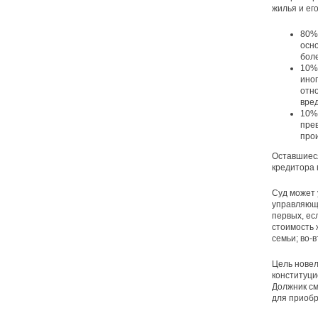
жилья и ег
80% 
осно
бол
10%
ино
отно
вред
10%
прев
про
Оставшиеся
кредитора 
Суд может 
управляюще
первых, ес
стоимость 
семьи; во-
Цель новел
конституци
Должник см
для приобр