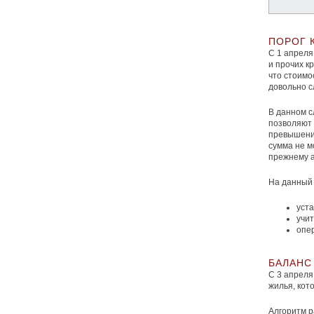
ПОРОГ 
С 1 апреля
и прочих кр
что стоимо
довольно с
В данном с
позволяют 
превышении
сумма не м
прежнему а
На данный
уста
учит
опе
БАЛАНС
С 3 апреля
жилья, кот
Алгоритм р