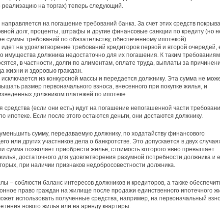
о реализацию на торгах) теперь следующий.
направляется на погашение требований банка. За счет этих средств покрыв
вной долг, проценты, штрафы и другие финансовые санкции по кредиту (но н
ее суммы требований по обязательству, обеспеченному ипотекой).
 идет на удовлетворение требований кредиторов первой и второй очередей, 
го имущества должника недостаточно для их погашения. К таким требованиям
сятся, в частности, долги по алиментам, оплате труда, выплаты за причинен
а жизни и здоровью граждан.
 исключается из конкурсной массы и передается должнику. Эта сумма не мож
ышать размер первоначального взноса, внесенного при покупке жилья, и
изведенных должником платежей по ипотеке.
 средства (если они есть) идут на погашение непогашенной части требован
по ипотеке. Если после этого остаются деньги, они достаются должнику.
уменьшить сумму, передаваемую должнику, по ходатайству финансового
го или других участников дела о банкротстве. Это допускается в двух случаях
ли сумма позволяет приобрести жилье, стоимость которого явно превышает
жилья, достаточного для удовлетворения разумной потребности должника и е
вторых, при наличии признаков недобросовестности должника.
лы – соблюсти баланс интересов должников и кредиторов, а также обеспечит
онное право граждан на жилище после продажи единственного ипотечного ж
ожет использовать полученные средства, например, на первоначальный взн
етения нового жилья или на аренду квартиры.