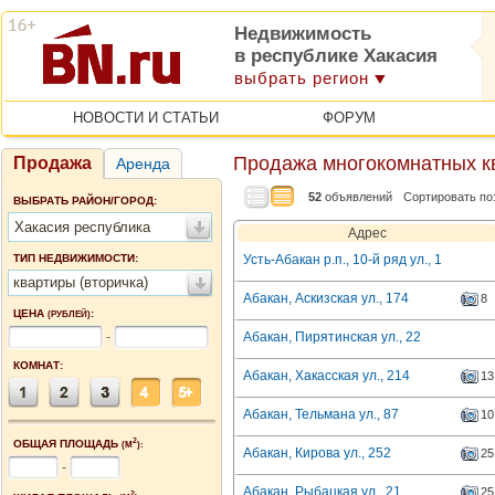
Недвижимость
в республике Хакасия
выбрать регион
НОВОСТИ И СТАТЬИ
ФОРУМ
Продажа многокомнатных кв
Продажа
Аренда
52
объявлений
Сортировать по
ВЫБРАТЬ РАЙОН/ГОРОД:
Хакасия республика
Адрес
ТИП НЕДВИЖИМОСТИ:
Усть-Абакан р.п., 10-й ряд ул., 1
квартиры (вторичка)
Абакан, Аскизская ул., 174
8
ЦЕНА
:
(РУБЛЕЙ)
-
Абакан, Пирятинская ул., 22
КОМНАТ:
Абакан, Хакасская ул., 214
13
Абакан, Тельмана ул., 87
10
2
ОБЩАЯ ПЛОЩАДЬ
(М
):
Абакан, Кирова ул., 252
25
-
Абакан, Рыбацкая ул., 21
25
2