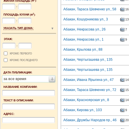
ЖИЛАЯ ПЛОЩАДЬ
(М
):
-
Абакан, Тараса Шевченко ул., 58
16
2
ПЛОЩАДЬ КУХНИ
(М
):
Абакан, Кошурникова ул., 3
13
-
УКАЗАТЬ ТИП ДОМА:
Абакан, Некрасова ул., 26
7
ЭТАЖ:
Абакан, Некрасова ул., 1
9
-
Абакан, Крылова ул., 88
КРОМЕ ПЕРВОГО
Абакан, Чертыгашева ул., 135
КРОМЕ ПОСЛЕДНЕГО
Абакан, Чертыгашева ул., 135
ДАТА ПУБЛИКАЦИИ:
за все время
Абакан, Ивана Ярыгина ул., 47
14
НАЗВАНИЕ КОМПАНИИ:
Абакан, Тараса Шевченко ул., 72
15
Абакан, Красноярская ул., 8
14
ТЕКСТ В ОПИСАНИИ:
Абакан, Кирова ул., 103
9
АДРЕС:
Абакан, Дружбы Народов пр., 46
20