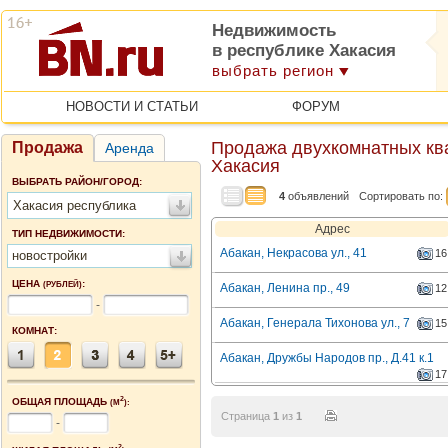
Недвижимость
в республике Хакасия
выбрать регион
НОВОСТИ И СТАТЬИ
ФОРУМ
Продажа двухкомнатных ква
Продажа
Аренда
Хакасия
ВЫБРАТЬ РАЙОН/ГОРОД:
4
объявлений
Сортировать по:
Хакасия республика
Адрес
ТИП НЕДВИЖИМОСТИ:
Абакан, Некрасова ул., 41
16
новостройки
ЦЕНА
:
(РУБЛЕЙ)
Абакан, Ленина пр., 49
12
-
Абакан, Генерала Тихонова ул., 7
15
КОМНАТ:
Абакан, Дружбы Народов пр., Д.41 к.1
17
2
ОБЩАЯ ПЛОЩАДЬ
(М
):
Страница
1
из
1
-
2