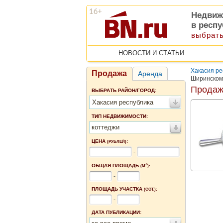
Недвиж
в респ
выбрать
НОВОСТИ И СТАТЬИ
Хакасия ре
Продажа
Аренда
Ширинском
Продаж
ВЫБРАТЬ РАЙОН/ГОРОД:
Хакасия республика
ТИП НЕДВИЖИМОСТИ:
коттеджи
ЦЕНА
:
(РУБЛЕЙ)
-
2
ОБЩАЯ ПЛОЩАДЬ
(М
):
-
ПЛОЩАДЬ УЧАСТКА
(СОТ.):
-
ДАТА ПУБЛИКАЦИИ: