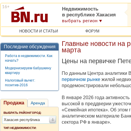
Недвижимость
в республике Хакасия
выбрать регион
НОВОСТИ И СТАТЬИ
ФОРУМ
Главные новости на 
Последние обсуждения
марта
Работа в недвижимости. Как
Цены на первичке Пете
начать?
Модернизируем бабушкину
По данным Центра аналитики B
квартиру
первичном рынке
жилой недвиж
Налоговый вычет:
продемонстрировали небольшо
позитив-2016
В январе 2026 года активность
Продажа
Аренда
высокой в преддверии ужесточ
«Семейная ипотека». Об этом 
ВЫБРАТЬ РАЙОН/ГОРОД:
аналитическом материале Банк
Хакасия республика
сектора РФ в январе».
ТИП НЕДВИЖИМОСТИ: