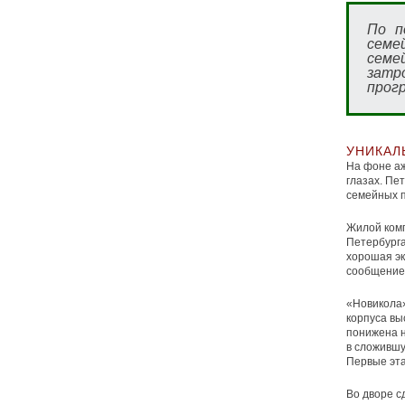
По п
семей
семе
затр
прог
УНИКАЛ
На фоне аж
глазах. Пе
семейных п
Жилой комп
Петербурга
хорошая эк
сообщение 
«Новикола»
корпуса вы
понижена н
в сложившу
Первые эта
Во дворе 