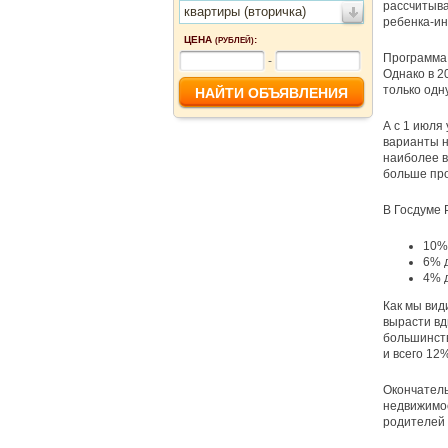
рассчитыва
квартиры (вторичка)
ребенка-ин
ЦЕНА
:
(РУБЛЕЙ)
Программа 
-
Однако в 2
только одн
А с 1 июля
варианты н
наиболее в
больше про
В Госдуме 
10%
6% д
4% д
Как мы вид
вырасти вд
большинств
и всего 12%
Окончатель
недвижимос
родителей 