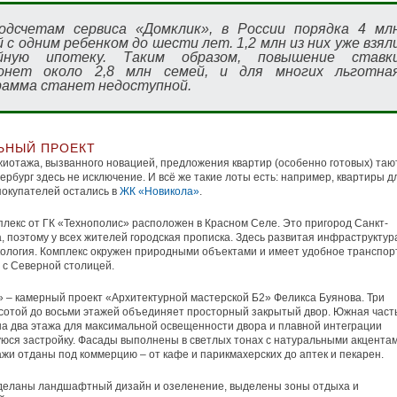
одсчетам сервиса «Домклик», в России порядка 4 мл
 с одним ребенком до шести лет. 1,2 млн из них уже взял
йную ипотеку. Таким образом, повышение ставк
онет около 2,8 млн семей, и для многих льготна
рамма станет недоступной.
ЬНЫЙ ПРОЕКТ
иотажа, вызванного новацией, предложения квартир (особенно готовых) таю
тербург здесь не исключение. И всё же такие лоты есть: например, квартиры д
окупателей остались в
ЖК «Новикола»
.
лекс от ГК «Технополис» расположен в Красном Селе. Это пригород Санкт-
, поэтому у всех жителей городская прописка. Здесь развитая инфраструктур
ология. Комплекс окружен природными объектами и имеет удобное транспор
с Северной столицей.
 – камерный проект «Архитектурной мастерской Б2» Феликса Буянова. Три
сотой до восьми этажей объединяет просторный закрытый двор. Южная част
а два этажа для максимальной освещенности двора и плавной интеграции
юся застройку. Фасады выполнены в светлых тонах с натуральными акцентам
жи отданы под коммерцию – от кафе и парикмахерских до аптек и пекарен.
сделаны ландшафтный дизайн и озеленение, выделены зоны отдыха и