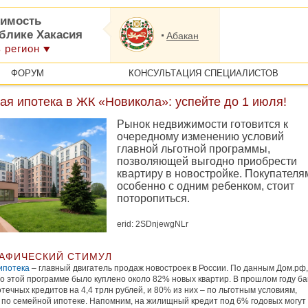
имость
ублике Хакасия
Абакан
 регион
ФОРУМ
КОНСУЛЬТАЦИЯ СПЕЦИАЛИСТОВ
я ипотека в ЖК «Новикола»: успейте до 1 июля!
Рынок недвижимости готовится к
очередному изменению условий
главной льготной программы,
позволяющей выгодно приобрести
квартиру в новостройке. Покупателя
особенно с одним ребенком, стоит
поторопиться.
erid: 2SDnjewgNLr
АФИЧЕСКИЙ СТИМУЛ
ипотека
– главный двигатель продаж новостроек в России. По данным Дом.рф,
по этой программе было куплено около 82% новых квартир. В прошлом году ба
течных кредитов на 4,4 трлн рублей, и 80% из них – по льготным условиям,
 по семейной ипотеке. Напомним, на жилищный кредит под 6% годовых могут