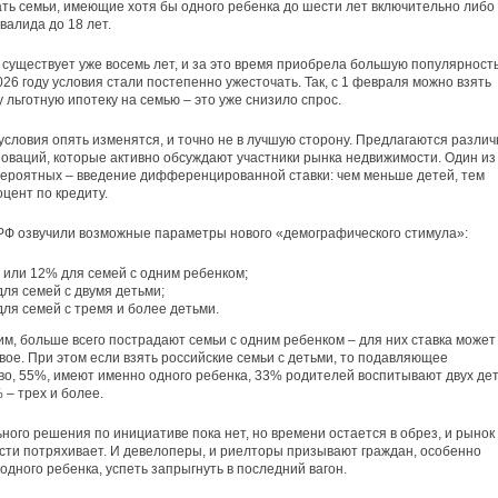
ть семьи, имеющие хотя бы одного ребенка до шести лет включительно либо
валида до 18 лет.
существует уже восемь лет, и за это время приобрела большую популярность
026 году условия стали постепенно ужесточать. Так, с 1 февраля можно взять
у льготную ипотеку на семью – это уже снизило спрос.
 условия опять изменятся, и точно не в лучшую сторону. Предлагаются разли
оваций, которые активно обсуждают участники рынка недвижимости. Один из
ероятных – введение дифференцированной ставки: чем меньше детей, тем
цент по кредиту.
РФ озвучили возможные параметры нового «демографического стимула»:
 или 12% для семей с одним ребенком;
ля семей с двумя детьми;
ля семей с тремя и более детьми.
им, больше всего пострадают семьи с одним ребенком – для них ставка может
вое. При этом если взять российские семьи с детьми, то подавляющее
о, 55%, имеют именно одного ребенка, 33% родителей воспитывают двух дет
 – трех и более.
ного решения по инициативе пока нет, но времени остается в обрез, и рынок
ти потряхивает. И девелоперы, и риелторы призывают граждан, особенно
одного ребенка, успеть запрыгнуть в последний вагон.