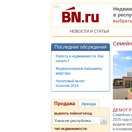
Недвиж
в респ
выбрать
НОВОСТИ И СТАТЬИ
Семейна
Последние обсуждения
Работа в недвижимости. Как
начать?
Модернизируем бабушкину
квартиру
Налоговый вычет:
позитив-2016
Продажа
Аренда
ДЕМОГР
ВЫБРАТЬ РАЙОН/ГОРОД:
Семейная 
2025 году 
Хакасия республика
выдали ипо
в основном
ТИП НЕДВИЖИМОСТИ: