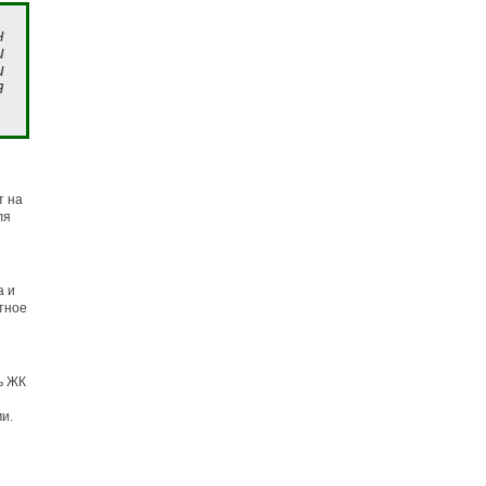
н
и
и
я
т на
ля
а и
тное
ь ЖК
и.