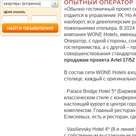
ОПЫТНЫЙ ОПЕРАТОР
квартиры (вторичка)
«Обычно гостиничный проект с
ЦЕНА
:
(РУБЛЕЙ)
отдается в управление УК. Но Ar
-
наоборот, все девелоперские р
пожеланиями отельера. В 2024
компания WONE Hotels, имеющ
Оператор, с одной стороны, со
гостеприимства, а с другой – 
совершенствования стандартов
продажам проекта Artel 17/5
В состав сети WONE Hotels вхо
столице, каждый с оригинально
· Palace Bridge Hotel 5* (Бирже
классическом стиле с конферен
настоящий курорт в центре гор
комплексом. Главный ресторан
Елисеевых, есть и ресторан, г
· Vasilievsky Hotel 4* (8-я лини
с собственным выставочным п