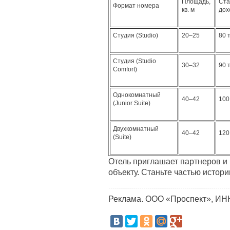
Площадь,
Ста
Формат номера
кв. м
дох
Студия (Studio)
20–25
80 
Студия (Studio
30–32
90 
Comfort)
Однокомнатный
40­–42
100
(Junior Suite)
Двухкомнатный
40–42
120
(Suite)
Отель приглашает партнеров и 
объекту. Станьте частью истории
Реклама. ООО «Проспект», ИН